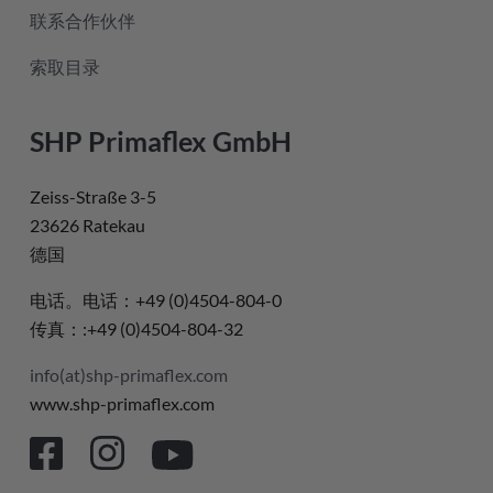
联系合作伙伴
索取目录
SHP Primaflex GmbH
Zeiss-Straße 3-5
23626 Ratekau
德国
电话。电话：+49 (0)4504-804-0
传真：:+49 (0)4504-804-32
info(at)shp-primaflex.com
www.shp-primaflex.com