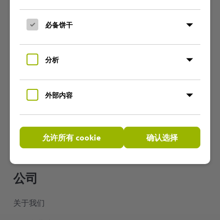
产品组
必备饼干
耐磨的聚氨酯软管
分析
灵活的PVC软管
耐温软管
外部内容
用于空调技术的胶管
热空气软管
允许所有 cookie
确认选择
配件
公司
关于我们